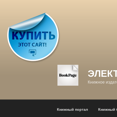
Перейти
к
содержимому
ЭЛЕК
Книжное издат
Книжный портал
Книжный 