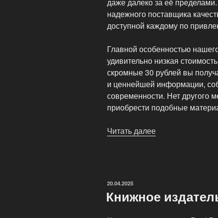
даже далеко за её пределами
надежного поставщика качест
доступной каждому по привле
Главной особенностью нашего
удивительно низкая стоимость
скромные 30 рублей вы получ
и ценнейшей информации, со
современности. Нет другого м
приобрести подобные матери
Читать далее
«Интернет-
магазин
книг
—
BookPage»
ОПУБЛИКОВАНО
20.04.2025
Книжное издател