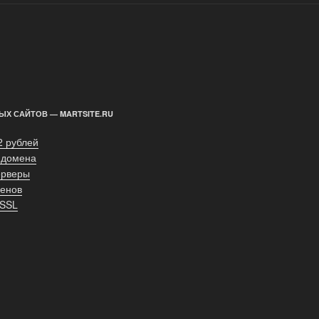
ЫХ САЙТОВ — MARTSITE.RU
2 рублей
 домена
ерверы
енов
 SSL