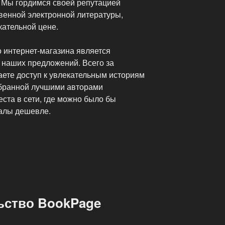
. Мы гордимся своей репутацией
венной электронной литературы,
кательной цене.
 интернет-магазина является
 наших предложений. Всего за
аете доступ к увлекательным историям
бранной лучшими авторами
еста в сети, где можно было бы
алы дешевле.
ьство BookPage