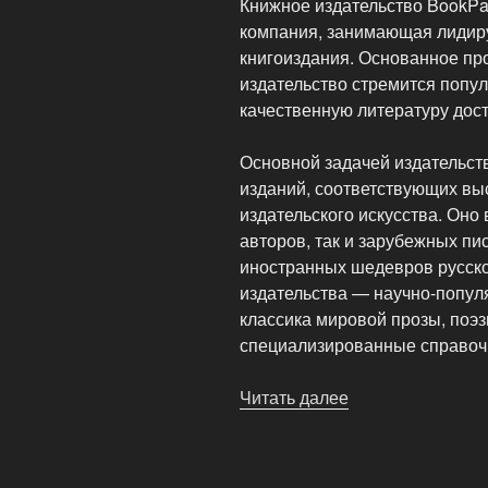
Книжное издательство BookP
компания, занимающая лидир
книгоиздания. Основанное пр
издательство стремится попул
качественную литературу дост
Основной задачей издательст
изданий, соответствующих вы
издательского искусства. Оно
авторов, так и зарубежных пи
иностранных шедевров русско
издательства — научно-популя
классика мировой прозы, поэз
специализированные справоч
Читать далее
«Книжное
издательство
BookPage»