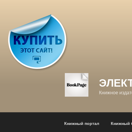
Перейти
к
содержимому
ЭЛЕК
Книжное издат
Книжный портал
Книжный 