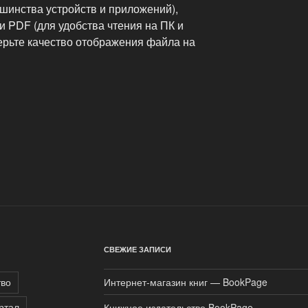
шинства устройств и приложений),
и PDF (для удобства чтения на ПК и
ерьте качество отображения файла на
СВЕЖИЕ ЗАПИСИ
тво
Интернет-магазин книг — BookPage
ртал
Книжное издательство BookPage