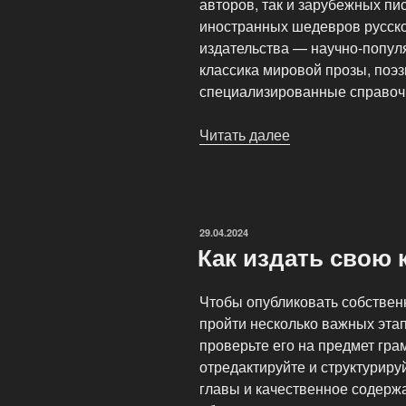
авторов, так и зарубежных пи
иностранных шедевров русско
издательства — научно-популя
классика мировой прозы, поэз
специализированные справоч
Читать далее
«Книжное
издательство
BookPage»
ОПУБЛИКОВАНО
29.04.2024
Как издать свою 
Чтобы опубликовать собствен
пройти несколько важных этап
проверьте его на предмет гра
отредактируйте и структуриру
главы и качественное содерж