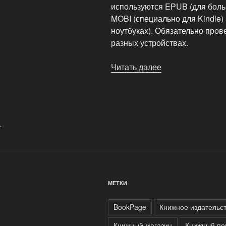
используются EPUB (для боль
MOBI (специально для Kindle) 
ноутбуках). Обязательно пров
разных устройствах.
Читать далее
«Издание
электронной
версии
книги»
.
МЕТКИ
BookPage
Книжное издательс
Книжный магазин
Книжный по