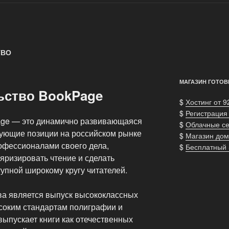
ТВО
МАГАЗИН ГОТОВ
ьство BookPage
$
Хостинг от 9
$
Регистрация
age — это динамично развивающаяся
$
Облачные с
ующие позиции на российском рынке
$
Магазин дом
офессионалами своего дела,
$
Бесплатный
яризировать чтение и сделать
упной широкому кругу читателей.
ва является выпуск высококлассных
соким стандартам полиграфии и
 выпускает книги как отечественных