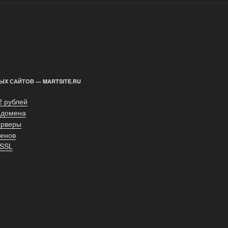
ЫХ САЙТОВ — MARTSITE.RU
2 рублей
 домена
ерверы
енов
 SSL