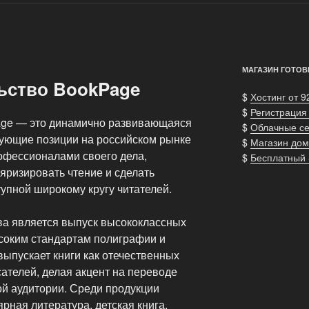
МАГАЗИН ГОТОВ
ьство BookPage
$
Хостинг от 9
$
Регистрация
age — это динамично развивающаяся
$
Облачные с
ующие позиции на российском рынке
$
Магазин дом
офессионалами своего дела,
$
Бесплатный
яризировать чтение и сделать
упной широкому кругу читателей.
ва является выпуск высококлассных
соким стандартам полиграфии и
 выпускает книги как отечественных
сателей, делая акцент на переводе
й аудитории. Среди продукции
рная литература, детская книга,