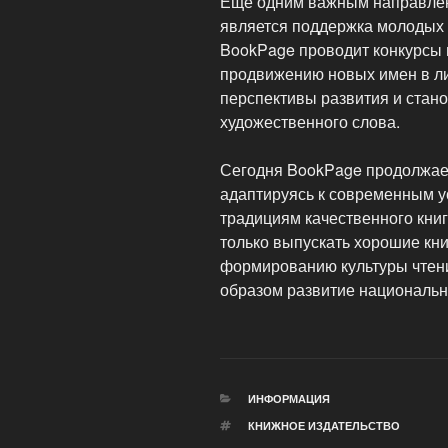
Еще одним важным направлен
является поддержка молодых 
BookPage проводит конкурсы 
продвижению новых имен в ли
перспективы развития и ста
художественного слова.
Сегодня BookPage продолжает
адаптируясь к современным у
традициям качественного книг
только выпускать хорошие кни
формированию культуры чтени
образом развитие национальн
РУБРИКИ
ИНФОРМАЦИЯ
МЕТКИ
КНИЖНОЕ ИЗДАТЕЛЬСТВО