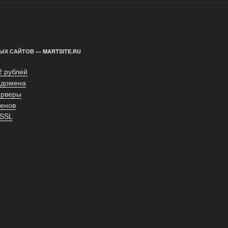
ЫХ САЙТОВ — MARTSITE.RU
2 рублей
 домена
ерверы
енов
 SSL