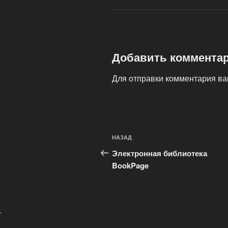
Добавить коммента
Для отправки комментария в
Навигация
Предыдущая
НАЗАД
по
запись:
Электронная библиотека
записям
BookPage
.