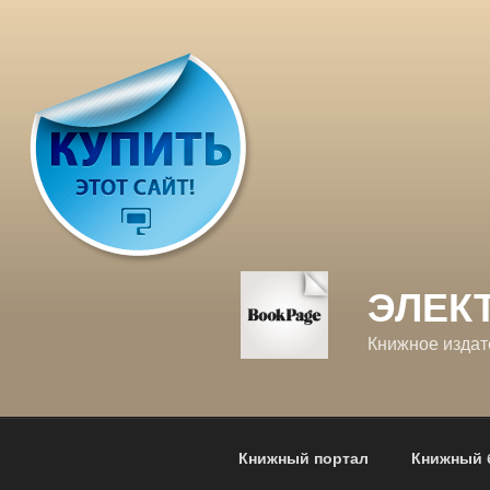
Перейти
к
содержимому
ЭЛЕК
Книжное издат
Книжный портал
Книжный 