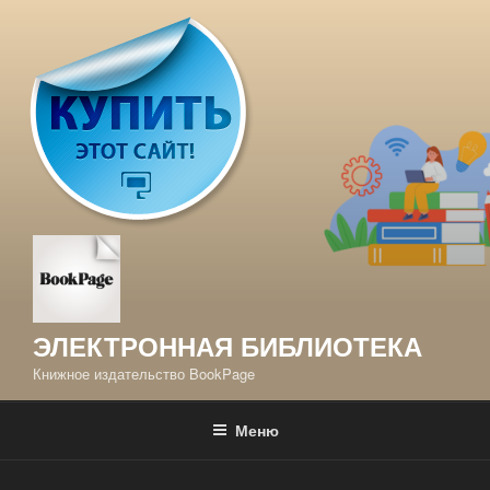
Перейти
к
содержимому
ЭЛЕКТРОННАЯ БИБЛИОТЕКА
Книжное издательство BookPage
Меню