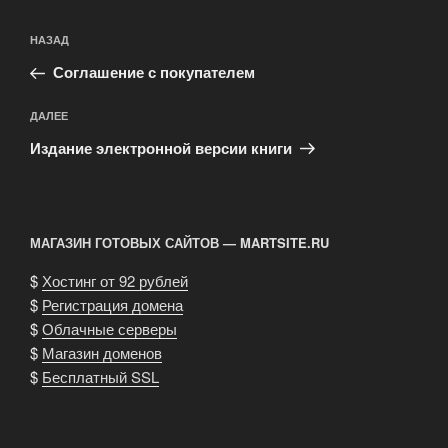
Навигация
Предыдущая
НАЗАД
по
запись:
записям
Соглашение с покупателем
Следующая
ДАЛЕЕ
запись
Издание электронной версии книги
МАГАЗИН ГОТОВЫХ САЙТОВ — MARTSITE.RU
$
Хостинг от 92 рублей
$
Регистрация домена
$
Облачные серверы
$
Магазин доменов
$
Бесплатный SSL